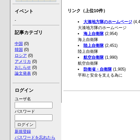
リンク（上位10件）
イベント
-
大湊地方隊のホームページ
(4,
大湊地方隊のホームページ
記事カテゴリ
海上自衛隊
(2,954)
海上自衛隊
中国
(0)
陸上自衛隊
(2,451)
韓国
(0)
陸上自衛隊
ロシア
(0)
航空自衛隊
(1,990)
アメリカ
(0)
航空自衛隊
おしらせ
(0)
防衛省・自衛隊
(1,905)
論文発表
(0)
平和と安全を支える為に
ログイン
ユーザ名
パスワード
新規登録
パスワードを忘れたら