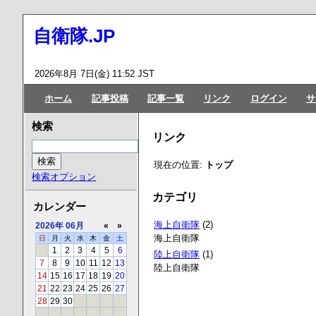
自衛隊.JP
2026年8月 7日(金) 11:52 JST
ホーム
記事投稿
記事一覧
リンク
ログイン
サ
検索
リンク
現在の位置:
トップ
検索オプション
カテゴリ
カレンダー
海上自衛隊
(2)
2026年
06月
«
»
海上自衛隊
日
月
火
水
木
金
土
1
2
3
4
5
6
陸上自衛隊
(1)
7
8
9
10
11
12
13
陸上自衛隊
14
15
16
17
18
19
20
21
22
23
24
25
26
27
28
29
30