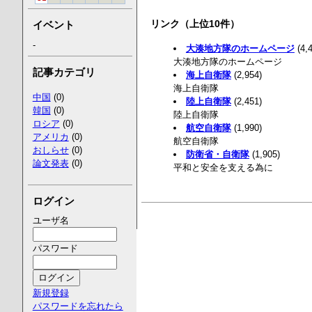
リンク（上位10件）
イベント
-
大湊地方隊のホームページ
(4,
大湊地方隊のホームページ
記事カテゴリ
海上自衛隊
(2,954)
海上自衛隊
中国
(0)
陸上自衛隊
(2,451)
韓国
(0)
陸上自衛隊
ロシア
(0)
航空自衛隊
(1,990)
アメリカ
(0)
航空自衛隊
おしらせ
(0)
防衛省・自衛隊
(1,905)
論文発表
(0)
平和と安全を支える為に
ログイン
ユーザ名
パスワード
新規登録
パスワードを忘れたら