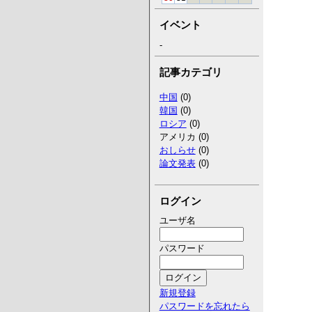
イベント
-
記事カテゴリ
中国
(0)
韓国
(0)
ロシア
(0)
アメリカ (0)
おしらせ
(0)
論文発表
(0)
ログイン
ユーザ名
パスワード
新規登録
パスワードを忘れたら