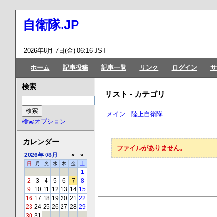
自衛隊.JP
2026年8月 7日(金) 06:16 JST
ホーム
記事投稿
記事一覧
リンク
ログイン
サ
検索
リスト - カテゴリ
メイン
:
陸上自衛隊
:
検索オプション
カレンダー
ファイルがありません。
2026年
08月
«
»
日
月
火
水
木
金
土
1
2
3
4
5
6
7
8
9
10
11
12
13
14
15
16
17
18
19
20
21
22
23
24
25
26
27
28
29
30
31