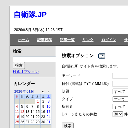
自衛隊.JP
2026年8月 6日(木) 12:26 JST
ホーム
記事投稿
記事一覧
リンク
ログイン
サ
検索
検索オプション
自衛隊.JP サイト内を検索します。
検索オプション
キーワード
カレンダー
日付 (書式は YYYY-MM-DD)
話題
2026年
01月
«
»
日
月
火
水
木
金
土
タイプ
1
2
3
所有者
4
5
6
7
8
9
10
11
12
13
14
15
16
17
1ページあたりの件数
件
18
19
20
21
22
23
24
25
26
27
28
29
30
31