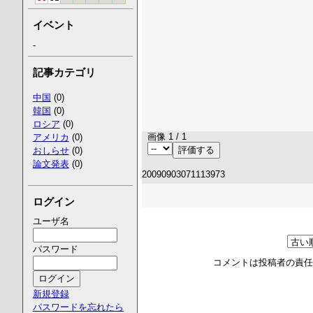
イベント
-
記事カテゴリ
中国
(0)
韓国
(0)
ロシア
(0)
画像 1 / 1
アメリカ
(0)
おしらせ
(0)
論文発表
(0)
20090903071113973
ログイン
ユーザ名
パスワード
コメントは投稿者の責
新規登録
パスワードを忘れたら