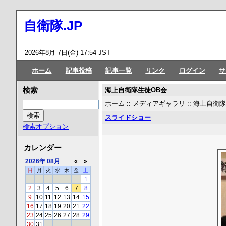
自衛隊.JP
2026年8月 7日(金) 17:54 JST
ホーム
記事投稿
記事一覧
リンク
ログイン
サ
海上自衛隊生徒OB会
検索
ホーム
::
メディアギャラリ
::
海上自衛
スライドショー
検索オプション
カレンダー
2026年
08月
«
»
日
月
火
水
木
金
土
1
2
3
4
5
6
7
8
9
10
11
12
13
14
15
16
17
18
19
20
21
22
23
24
25
26
27
28
29
30
31