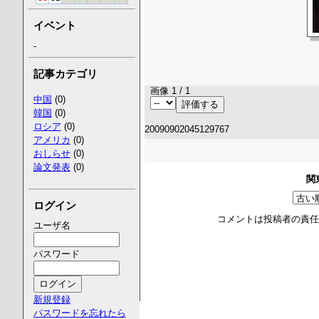
イベント
-
記事カテゴリ
画像 1 / 1
中国
(0)
韓国
(0)
ロシア
(0)
20090902045129767
アメリカ
(0)
おしらせ
(0)
論文発表
(0)
関
ログイン
コメントは投稿者の責
ユーザ名
パスワード
新規登録
パスワードを忘れたら