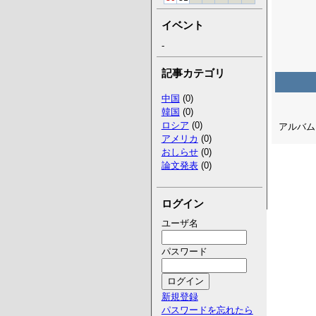
イベント
-
記事カテゴリ
中国
(0)
韓国
(0)
ロシア
(0)
アルバム 
アメリカ
(0)
おしらせ
(0)
論文発表
(0)
ログイン
ユーザ名
パスワード
新規登録
パスワードを忘れたら