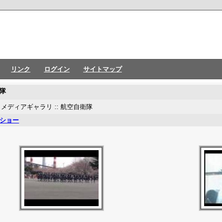
リンク
ログイン
サイトマップ
隊
:
メディアギャラリ
:: 航空自衛隊
ショー