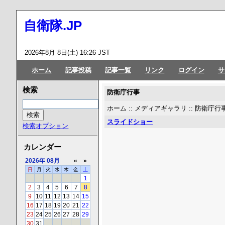
自衛隊.JP
2026年8月 8日(土) 16:26 JST
ホーム
記事投稿
記事一覧
リンク
ログイン
サ
検索
防衛庁行事
ホーム
::
メディアギャラリ
:: 防衛庁行
スライドショー
検索オプション
カレンダー
2026年
08月
«
»
日
月
火
水
木
金
土
1
2
3
4
5
6
7
8
9
10
11
12
13
14
15
16
17
18
19
20
21
22
23
24
25
26
27
28
29
30
31