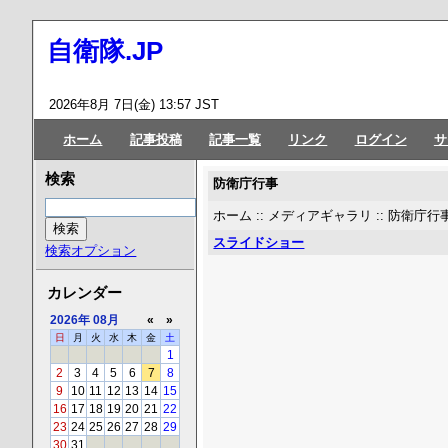
自衛隊.JP
2026年8月 7日(金) 13:57 JST
ホーム
記事投稿
記事一覧
リンク
ログイン
サ
検索
防衛庁行事
ホーム
::
メディアギャラリ
:: 防衛庁行
スライドショー
検索オプション
カレンダー
2026年
08月
«
»
日
月
火
水
木
金
土
1
2
3
4
5
6
7
8
9
10
11
12
13
14
15
16
17
18
19
20
21
22
23
24
25
26
27
28
29
30
31