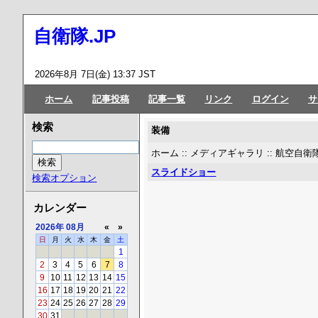
自衛隊.JP
2026年8月 7日(金) 13:37 JST
ホーム
記事投稿
記事一覧
リンク
ログイン
サ
検索
装備
ホーム
::
メディアギャラリ
::
航空自衛
スライドショー
検索オプション
カレンダー
2026年
08月
«
»
日
月
火
水
木
金
土
1
2
3
4
5
6
7
8
9
10
11
12
13
14
15
16
17
18
19
20
21
22
23
24
25
26
27
28
29
30
31