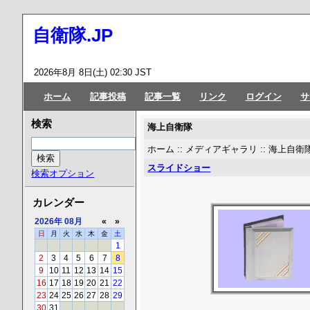
自衛隊.JP
2026年8月 8日(土) 02:30 JST
ホーム
記事投稿
記事一覧
リンク
ログイン
サ
検索
海上自衛隊
ホーム
::
メディアギャラリ
:: 海上自衛
スライドショー
検索オプション
カレンダー
2026年
08月
«
»
日
月
火
水
木
金
土
1
2
3
4
5
6
7
8
9
10
11
12
13
14
15
16
17
18
19
20
21
22
23
24
25
26
27
28
29
30
31