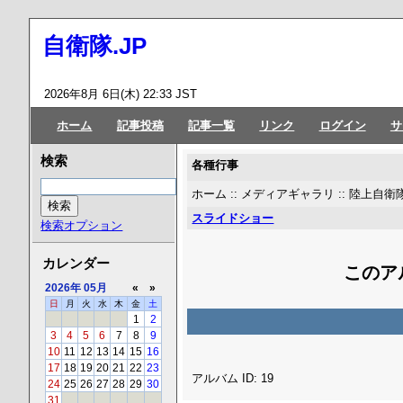
自衛隊.JP
2026年8月 6日(木) 22:33 JST
ホーム
記事投稿
記事一覧
リンク
ログイン
サ
検索
各種行事
ホーム
::
メディアギャラリ
::
陸上自
スライドショー
検索オプション
カレンダー
このア
2026年
05月
«
»
日
月
火
水
木
金
土
1
2
3
4
5
6
7
8
9
10
11
12
13
14
15
16
17
18
19
20
21
22
23
アルバム ID: 19
24
25
26
27
28
29
30
31