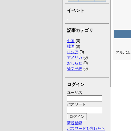
イベント
-
記事カテゴリ
中国
(0)
韓国
(0)
ロシア
(0)
アルバム I
アメリカ
(0)
おしらせ
(0)
論文発表
(0)
ログイン
ユーザ名
パスワード
新規登録
パスワードを忘れたら