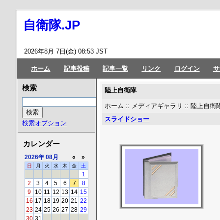
自衛隊.JP
2026年8月 7日(金) 08:53 JST
ホーム
記事投稿
記事一覧
リンク
ログイン
サ
検索
陸上自衛隊
ホーム
::
メディアギャラリ
:: 陸上自
スライドショー
検索オプション
カレンダー
2026年
08月
«
»
日
月
火
水
木
金
土
1
2
3
4
5
6
7
8
9
10
11
12
13
14
15
16
17
18
19
20
21
22
23
24
25
26
27
28
29
30
31