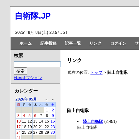
自衛隊.JP
2026年8月 8日(土) 23:57 JST
ホーム
記事投稿
記事一覧
リンク
ログイン
サ
検索
リンク
現在の位置:
トップ
>
陸上自衛隊
検索オプション
カレンダー
2026年
05月
«
»
日
月
火
水
木
金
土
1
2
陸上自衛隊
3
4
5
6
7
8
9
陸上自衛隊
(2,451)
10
11
12
13
14
15
16
17
18
19
20
21
22
23
陸上自衛隊
24
25
26
27
28
29
30
31