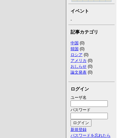
イベント
-
記事カテゴリ
中国
(0)
韓国
(0)
ロシア
(0)
アメリカ
(0)
おしらせ
(0)
論文発表
(0)
ログイン
ユーザ名
パスワード
新規登録
パスワードを忘れたら