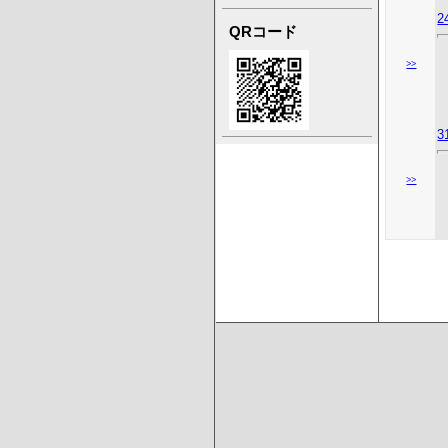
2
QRコード
>>
3
>>