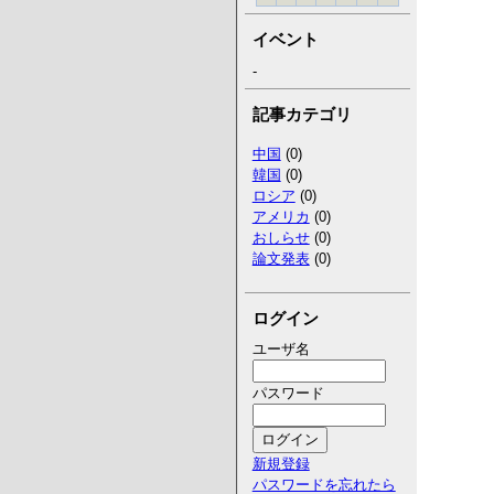
イベント
-
記事カテゴリ
中国
(0)
韓国
(0)
ロシア
(0)
アメリカ
(0)
おしらせ
(0)
論文発表
(0)
ログイン
ユーザ名
パスワード
新規登録
パスワードを忘れたら