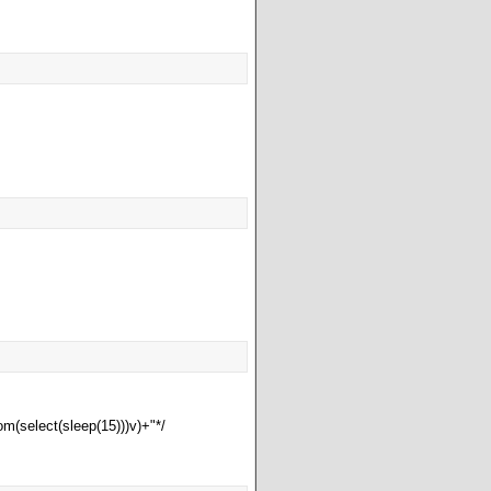
rom(select(sleep(15)))v)+"*/