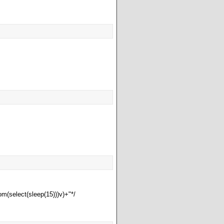
rom(select(sleep(15)))v)+"*/