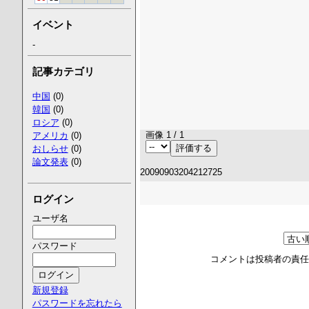
イベント
-
記事カテゴリ
中国
(0)
韓国
(0)
ロシア
(0)
画像 1 / 1
アメリカ
(0)
おしらせ
(0)
論文発表
(0)
20090903204212725
ログイン
ユーザ名
パスワード
コメントは投稿者の責
新規登録
パスワードを忘れたら