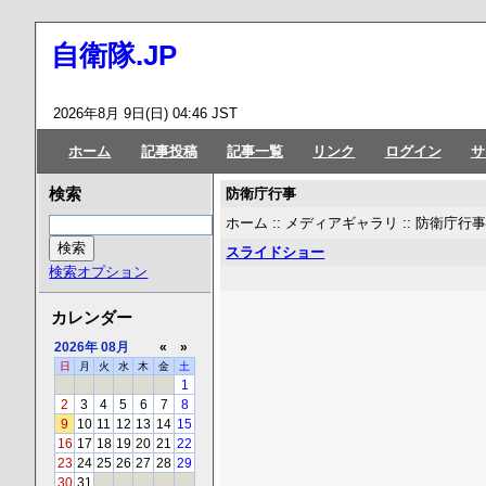
自衛隊.JP
2026年8月 9日(日) 04:46 JST
ホーム
記事投稿
記事一覧
リンク
ログイン
サ
防衛庁行事
検索
ホーム
::
メディアギャラリ
::
防衛庁行
スライドショー
検索オプション
カレンダー
2026年
08月
«
»
日
月
火
水
木
金
土
1
2
3
4
5
6
7
8
9
10
11
12
13
14
15
16
17
18
19
20
21
22
23
24
25
26
27
28
29
30
31