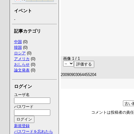
イベント
-
記事カテゴリ
中国
(0)
韓国
(0)
ロシア
(0)
画像 1 / 1
アメリカ
(0)
おしらせ
(0)
論文発表
(0)
20090903064455204
ログイン
ユーザ名
パスワード
コメントは投稿者の責
新規登録
パスワードを忘れたら