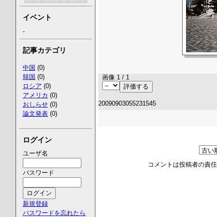
イベント
-
記事カテゴリ
中国
(0)
韓国
(0)
画像 1 / 1
ロシア
(0)
アメリカ
(0)
20090903055231545
おしらせ
(0)
論文発表
(0)
ログイン
ユーザ名
コメントは投稿者の責
パスワード
新規登録
パスワードを忘れたら