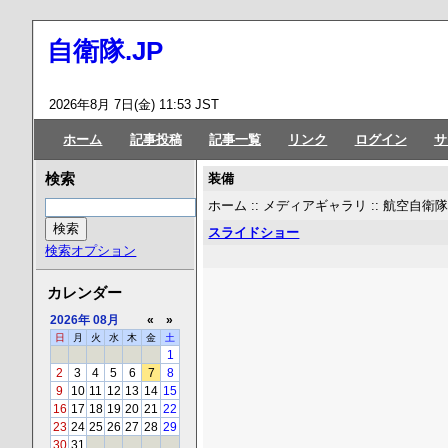
自衛隊.JP
2026年8月 7日(金) 11:53 JST
ホーム
記事投稿
記事一覧
リンク
ログイン
サ
装備
検索
ホーム
::
メディアギャラリ
::
航空自衛
スライドショー
検索オプション
カレンダー
2026年
08月
«
»
日
月
火
水
木
金
土
1
2
3
4
5
6
7
8
9
10
11
12
13
14
15
16
17
18
19
20
21
22
23
24
25
26
27
28
29
30
31