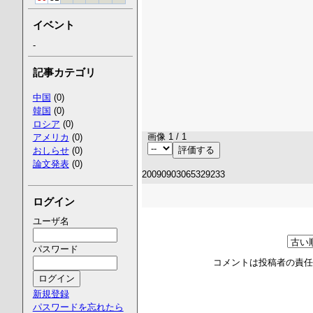
イベント
-
記事カテゴリ
中国
(0)
韓国
(0)
ロシア
(0)
画像 1 / 1
アメリカ
(0)
おしらせ
(0)
論文発表
(0)
20090903065329233
ログイン
ユーザ名
パスワード
コメントは投稿者の責
新規登録
パスワードを忘れたら